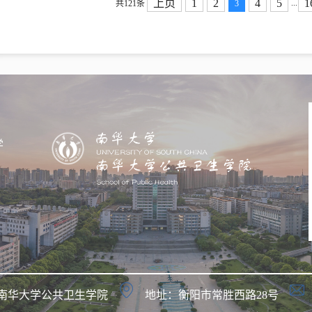
上页
1
2
4
5
1
...
共121条
3
学
南华大学公共卫生学院
地址：衡阳市常胜西路28号