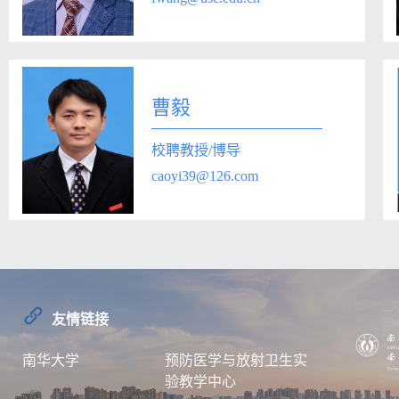
曹毅
校聘教授/博导
caoyi39@126.com
友情链接
南华大学
预防医学与放射卫生实
验教学中心