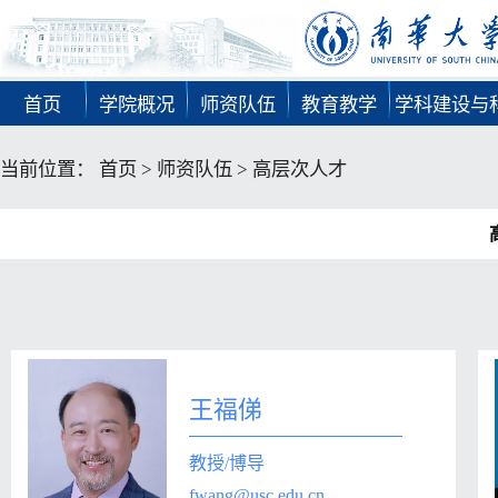
首页
学院概况
师资队伍
教育教学
学科建设与
当前位置：
首页
>
师资队伍
>
高层次人才
王福俤
教授/博导
fwang@usc.edu.cn