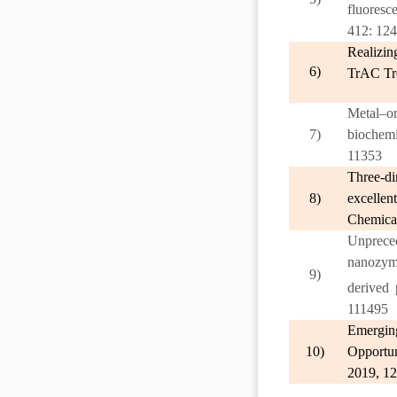
fluoresc
412: 12
Realizin
6)
TrAC Tre
Metal–o
7)
biochem
11353
Three-d
8)
excellen
Chemical
Unprece
nanozyme
9)
derived
111495
Emergin
10)
Opportu
2019, 1