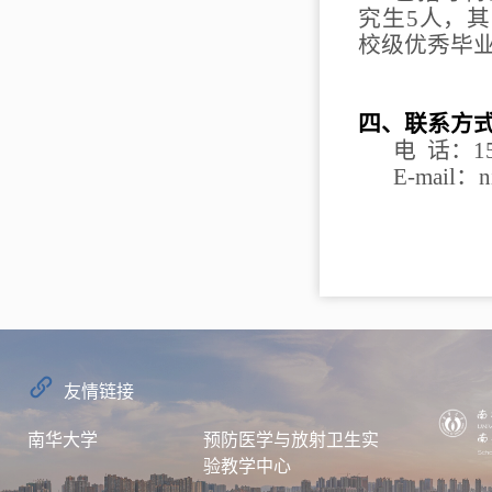
究生
5
人，其
校级优秀毕
四、联系方
电
话：
1
E-mail
：
n
友情链接
南华大学
预防医学与放射卫生实
验教学中心