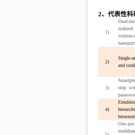
2
、代表性科
Dual-mo
realize
1)
oxidase
nanopart
Single-
2)
and oxid
Smartph
3)
strip w
paraoxon
Emulsio
4)
hierarch
biosensi
One-pot
multifun
5)