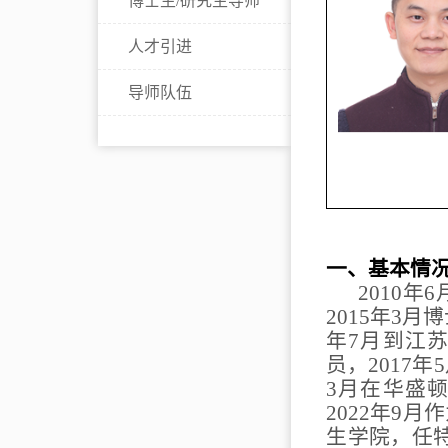
博士生/研究生导师
人才引进
导师队伍
一、基本情
2010
年
6
2015
年
3
月博
年
7
月到江苏
员，
2017
年
5
3
月在华盛顿
2022
年
9
月作
生学院，任