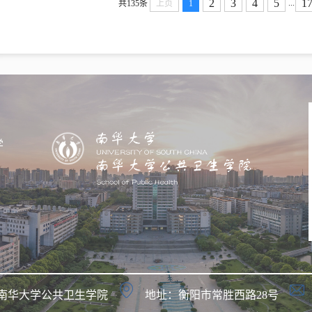
2
3
4
5
1
...
共135条
上页
1
学
南华大学公共卫生学院
地址：衡阳市常胜西路28号