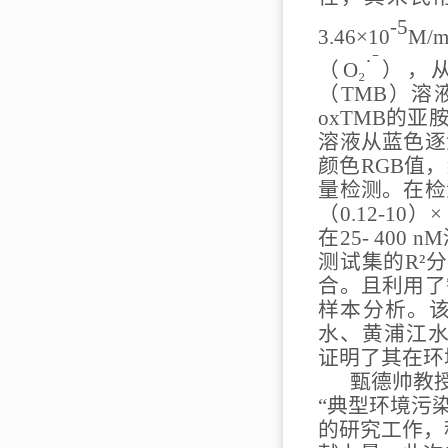
-5
3.46
×
10
M/m
·⁻
（
O₂
），
（
TMB
）溶
oxTMB
的亚
溶液从蓝色逐
颜色
RGB
值，
量检测。在检
（
0.12
-
10
）
×
在
25
-
400 nM
测试集的
R²
分
合。且利用了
样本分析。
水、黄浦江
证明了其在环
甄德帅教
“典型环境污
的研究工作
，