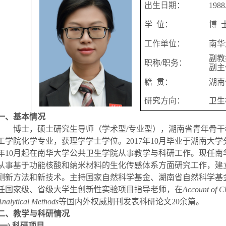
出生日期：
1988
学
位：
博
工作单位：
南华
副教
职称
/
职务：
副主
籍
贯：
湖南
研究方向：
卫生
一、基本情况
博士，硕士研究生导师
（
学术型
/
专业型
）
，湖南省青年骨干
工学院化学专业，获理学学士学位。
2017
年
10
月毕业于湖南大学
年
10
月起在南华大学公共卫生学院从事教学与科研工作。现任南
从事基于功能核酸和纳米材料的生化传感体系方面研究工作，建
测新方法和新技术。主持国家自然科学基金、湖南省自然科学基
任国家级、省级大学生创新性实验项目指导老师，在
Account of C
Analytical Methods
等国内外权威期刊发表科研论文
20
余篇。
二、教学与科研情况
(一) 科研项目