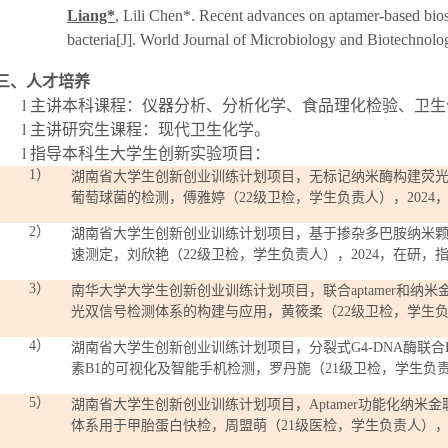
Liang*
, Lili Chen*. Recent advances on aptamer-based bios
bacteria[J]. World Journal of Microbiology and Biotechnolog
三、人才培养
l
主讲本科课程：仪器分析、分析化学、食品理化检验、卫生
l
主讲研究生课程：现代卫生化学。
l
指导本科生大学生创新实验项目：
1）
湖南省大学生创新创业训练计划项目，无标记纳米酶构建荧
葡萄球菌的检测，
傅雅婷
（
2
2
级卫检，学生负责人），
202
4
2）
湖南省大学生创新创业训练计划项目，基于掺杂多巴胺纳米
速测定，
刘欣艳
（
2
2
级
卫
检，学生负责人），
202
4
，在研，
3）
南华大学大学生创新创业训练计划项目，联合
aptamer
和纳米
光双信号检测体系的构建与应用，
黄筱柔
（
2
2
级卫检，学生
4）
湖南省大学生创新创业训练计划项目，分裂式
G4-DNA
酶联合
素
B1
的可视化及智能手机检测，罗丹旎（
21
级卫检，学生负
5）
湖南省大学生创新创业训练计划项目，
Aptamer
功能化纳米金
体系用于甲胎蛋白快检，周盟萌（
21
级医检，学生负责人）