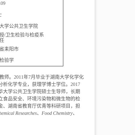
.09
士
大学公共卫生学院
授
/
卫生检验与检疫系
任
省耒阳市
检验
学
教师。
2011
年
7
月毕业于湖南大学化学化
分析化学专业，获理学博士学位。
2017
华大学公共卫生学院硕士生导师，长期
立食品安全、环境污染物和微生物的检
金、湖南省教育厅优青等科研项目，担
hemical Researches
、
Food Chemistry
、