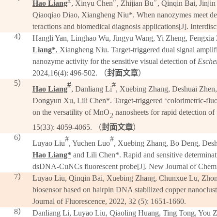
Hao Liang
,
Xinyu Chen
, Zhijian Bu
, Qinqin Bai, Jinji
Qiaoqiao Diao, Xiangheng Niu*. When nanozymes meet deoxy
teractions and biomedical diagnosis applications[J]. Interdi
4）
Hangli Yan, Linghao Wu, Jingyu Wang, Yi Zheng, Fengxia 
Liang*
,
Xiangheng Niu
.
Target-triggered dual signal amplif
nanozyme activity for the sensitive visual detection of
Escher
202
4
,1
6(4):
496
-5
02.
（
封面文章
）
5）
#
#
Hao Liang
, Danliang Li
, Xuebing Zhang, Deshuai Zhen,
Dongyun Xu
,
Lili Chen
*.
Target-triggered ‘colorimetric-fl
on the versatility of MnO
nanosheets for rapid detection of 
2
15
(33):
4059-4065
.
（
封面文章
）
6）
#
#
Luyao Liu
, Yuchen Luo
, Xuebing Zhang, Bo Deng, Desh
Hao Liang*
and Lili Chen*
.
Rapid and sensitive determinati
dsDNA-CuNCs fluorescent probe[J]
. New
Journal
of Chemi
7）
Luyao Liu, Qinqin Bai, Xuebing Zhang, Chunxue Lu, Zho
biosensor based on hairpin DNA stabilized copper nanocluste
Journal of Fluorescence, 2022, 32 (5): 1651-1660.
8）
Danliang Li, Luyao Liu, Qiaoling Huang, Ting Tong, You 