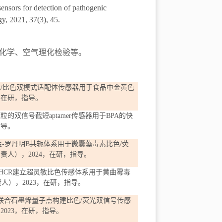
ensors for detection of pathogenic
y, 2021, 37(3), 45.
化学、空气理化检验等。
光
/
比色双模式适配体传感器用于食品中金黄色
，在研，指导。
颗粒的双信号截短
aptamer
传感器用于
BPA
的快
指导。
金
-
罗丹明
B
共轭体系用于微囊藻毒素比色
/
荧
负责人），
202
4
，在研，指导。
HCR
建立超灵敏比色传感体系用于黄曲霉毒
责人），
2023
，在研，指导。
联合石墨烯量子点构建比色
/
荧光双信号传感
，
2023
，在研，指导。