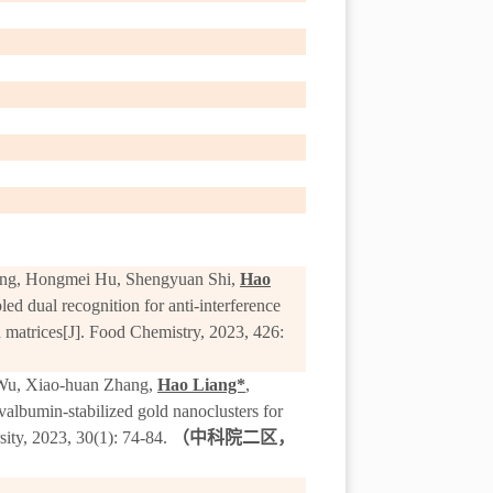
ang, Hongmei Hu, Shengyuan Shi,
Hao
ed dual recognition for anti-interference
 matrices
[J].
Food Chemistry,
2023
,
426
:
 Wu, Xiao-huan Zhang,
Hao Liang*
,
albumin-stabilized gold nanoclusters for
sity, 2023, 30(1): 74-84.
（中科院二区，