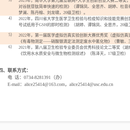
2023
年，南华大学第九届互联网
+
大学生创新创业大赛二等奖
对谷胱苷肽简单快速的检测》（谭锦凤、全思齐、胡婷、杜音
梦澜、陈丹榕、刘龙啸，
20
级卫检）。
4）
2022
年，四川省大学生医学卫生检验与检疫知识和技能竞赛创
号试纸用于
GSH
的即时检测》（胡婷、谭锦凤、全思齐，
20
级
5）
2022
年，第一届医学虚拟仿真实验创新大赛优秀奖（虚拟仿真
《有毒物测定
——硝酸银滴定法测定废水中氰化物》（曹敏、
6）
2021
年，第八届卫生检验专业委员会优秀科技论文二等奖（湖
《饮用水水质安全与微生物检测综述》（陈泽天，
17
级卫检）
四、联系方式：
电
话：
0734-828139
1
（办）
E-mail
：
alice25414@163.com
，
alice25414@usc.edu.cn