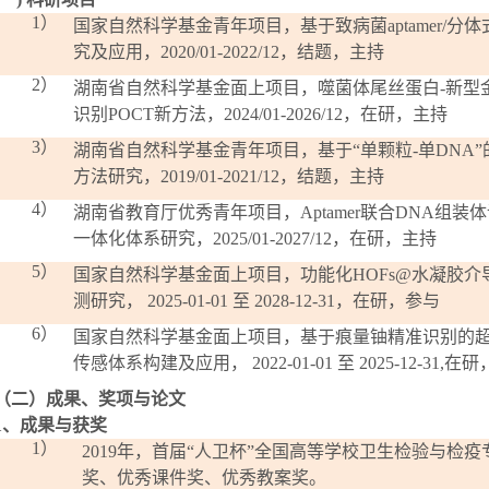
1）
国家自然科学基金青年项目，基于致病菌
aptamer/
分体
究及应用，
2020/01-2022/12
，
结题
，主持
2）
湖南省自然科学基金
面上
项目，
噬菌体尾丝蛋白
-
新型
识别
POCT
新方法
，
20
24
/01-202
6
/12
，
在研
，主持
3）
湖南省自然科学基金青年项目，基于
“
单颗粒
-
单
DNA”
方法研究，
2019/01-2021/12
，
结题
，主持
4）
湖南省教育厅优秀青年项目，
Aptamer
联合
DNA
组装体
一体化体系研究，
20
25
/01-202
7
/12
，
在研
，主持
5）
国家自然科学基金面上项目
，功能化
HOFs@
水凝胶介
测研究，
202
5
-01-01
至
202
8
-12-31
，
在研
，
参与
6）
国家自然科学基金面上项目
，
基于痕量铀精准识别的
传感体系构建及应用
，
2022-01-01
至
2025-12-31,
在研
（二）成果、奖项与论文
1
、成果与获奖
1）
2019
年，首届“人卫杯”全国高等学校卫生检验与检
奖、优秀课件奖、优秀教案奖。