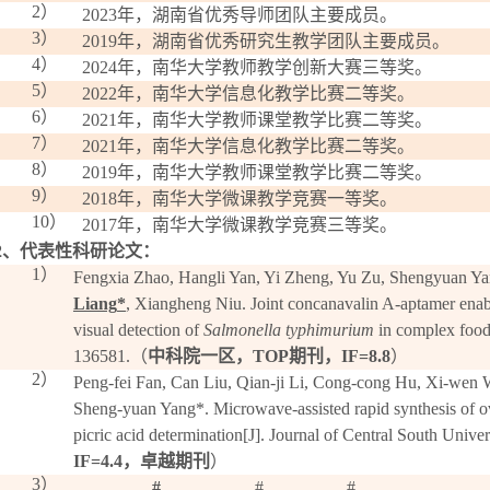
2）
2
023
年，湖南省优秀导师团队主要成员。
3）
2019
年，湖南省优秀研究生教学团队主要成员。
4）
202
4
年，南华大学
教师教学创新大赛三
等奖。
5）
2022
年，南华大学信息化教学比赛二等奖。
6）
2021
年，南华大学教师课堂教学比赛二等奖。
7）
2021
年，南华大学信息化教学比赛二等奖。
8）
2019
年，南华大学教师课堂教学比赛二等奖。
9）
2018
年，南华大学微课教学竞赛一等奖。
10）
2017
年，南华大学微课教学竞赛三等奖。
2
、代表性科研论文：
1）
Fengxia Zhao, Hangli Yan, Yi Zheng, Yu Zu, Shengyuan Y
Liang
*
, Xiangheng Niu
.
Joint concanavalin A-aptamer enabl
visual detection of
Salmonella typhimurium
in complex food
136581
.
（
中科院一区，
TOP
期刊，
IF=8.8
）
2）
Peng-fei Fan, Can Liu, Qian-ji Li, Cong-cong Hu, Xi-wen
Sheng-yuan Yang*. Microwave-assisted rapid synthesis of ov
picric acid determination[J]. Journal of Central South Univer
IF
=
4
.4
，卓
越期刊
）
3）
#
#
#