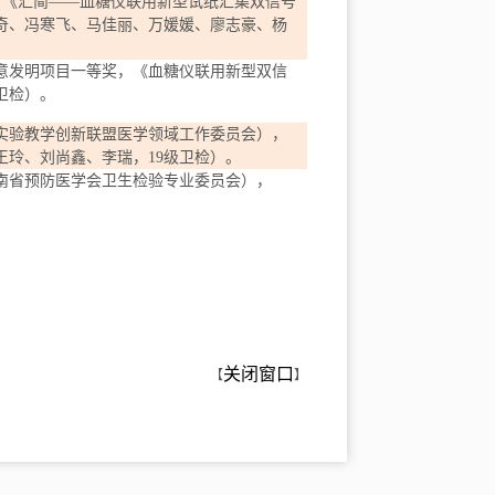
，《汇简——血糖仪联用新型试纸汇集双信号
奇、冯寒飞、马佳丽、万媛媛、廖志豪、杨
意发明项目一等奖，《血糖仪联用新型双信
卫检）。
实验教学创新联盟医学领域工作委员会），
王玲、刘尚鑫、李瑞，
19
级卫检）
。
南省预防医学会卫生检验专业委员会），
关闭窗口
【
】