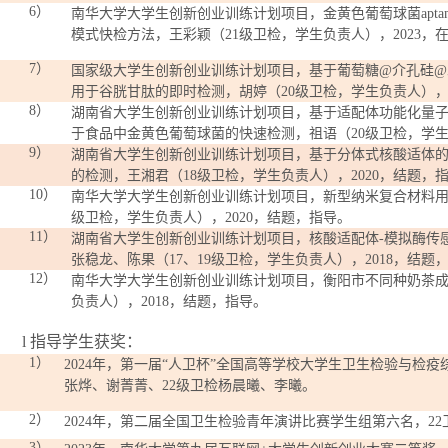
6）
南华大学大学生创新创业训练计划项目，金黄色葡萄球菌
apta
模式快检方法，王彩颖（
21
级卫检，学生负责人），
2023
，
7）
国家级大学生创新创业训练计划项目，基于葡萄糖
@
介孔硅
@
用于谷胱甘肽的即时检测，胡婷（
20
级卫检，学生负责人）
8）
湖南省大学生创新创业训练计划项目，基于适配体功能化量
于食品中金黄色葡萄球菌的快速检测，祖语（
20
级卫检，学
9）
湖南省大学生创新创业训练计划项目，基于分体式核酸适体
的检测，王湘君（
18
级卫检，学生负责人），
2020
，结题，
10）
南华大学大学生创新创业训练计划项目，新型纳米复合材料
级卫检，学生负责人），
2020
，结题，指导。
11）
湖南省大学生创新创业训练计划项目，核酸适配体
-
模拟酶传
张稳龙、陈果（
17
、
19
级卫检，学生负责人），
2018
，结题
12）
南华大学大学生创新创业训练计划项目，衡阳市不同种奶茶
负责人），
2018
，结题，指导。
l
指导学生获奖：
1）
2024
年，第一届“人卫杯”全国高等学校大学生卫生检验与检疫
张烨、谢菁菁、
22
级卫检杨晨曦、李曦。
2）
2024
年，第二届全国卫生检验青年演讲比赛学生组第六名，
22
3）