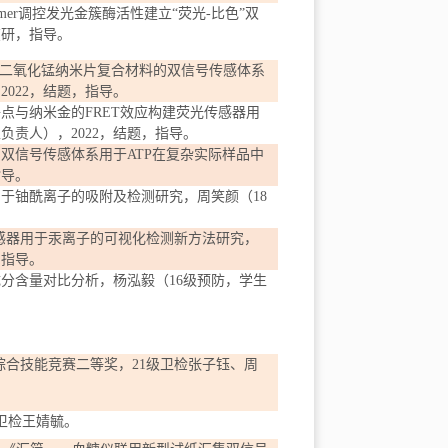
mer
调控发光金簇酶活性建立“荧光
-
比色”双
在研，指导。
二氧化锰纳米片复合材料的双信号传感体系
，
2022
，
结题
，指导。
子点与纳米金的
FRET
效应构建荧光传感器用
生负责人），
2022
，
结题
，指导。
的双信号传感体系用于
ATP
在复杂实际样品中
指导。
用于铀酰离子的吸附及检测研究，周笑颜（
18
感器用于汞离子的可视化检测新方法研究，
，指导。
成分含量对比分析，
杨泓毅
（
16
级预防，学生
综合技能竞赛二等奖，
21
级卫检张子钰、周
卫检王婧毓。