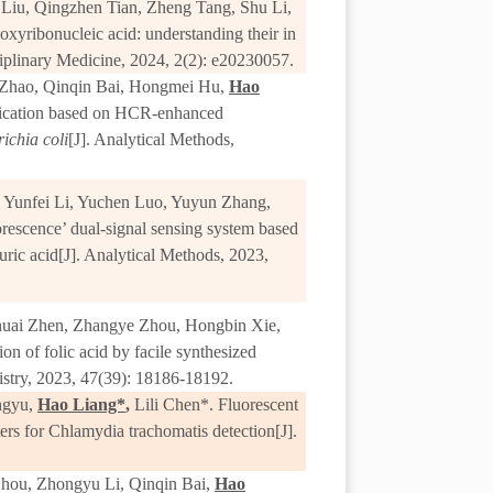
n Liu, Qingzhen Tian, Zheng Tang, Shu Li,
ribonucleic acid: understanding their in
sciplinary Medicine, 2024
, 2(2)
: e20230057.
Zhao, Qinqin Bai,
Hongmei Hu,
Hao
ication based on
HCR-enhanced
ichia col
i
[J]. Analytical Methods,
 Yunfei Li, Yuchen Luo, Yuyun Zhang,
uorescence’ dual-signal sensing system based
uric acid
[J]. Analytical Methods,
2023,
uai Zhen, Zhangye Zhou, Hongbin Xie,
on of folic acid by facile synthesized
stry,
2023,
47
(39):
18186-18192
.
ngyu,
Hao Liang*
,
Lili Chen*. Fluorescent
rs for Chlamydia trachomatis detection[J].
Zhou, Zhongyu Li, Qinqin Bai,
Hao