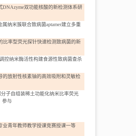
式
DNAzyme
双功能核酸的新检测体系研
金属纳米簇联合致病菌
aptamer
建立多重
的比率型荧光探针快速检测致病菌的新
调控纳米酶活性构建食源性致病菌查杀
导的放射性核素铀的高效吸附和灵敏检
超分子自组装稀土功能化纳米比率荧光
，
参与
疫专业青年教师教学授课竞赛授课一等