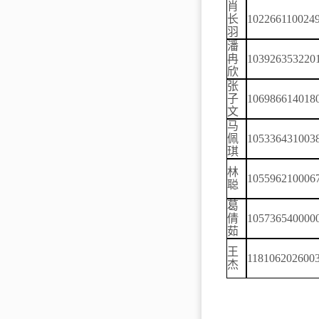
肖
长
102266110024
羽
潘
冉
103926353220
欣
张
子
106986614018
文
马
佩
105336431003
琪
林
105596210006
聪
葛
倩
105736540000
茹
王
118106202600
杰