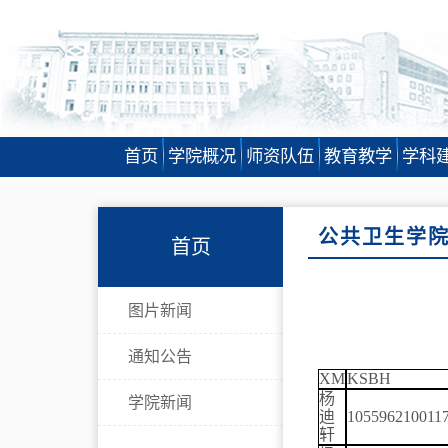
首页
学院概况
师资队伍
教育教学
学科
公共卫生学
首页
图片新闻
通知公告
XM
KSBH
杨
学院新闻
迪
105596210011
轩