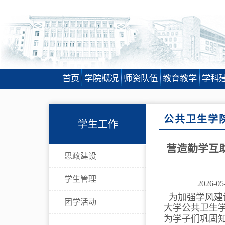
首页
学院概况
师资队伍
教育教学
学科
公共卫生学
学生工作
营造勤学互
思政建设
学生管理
2026-05
为
加强学风建
团学活动
大学公共卫生
为学子们巩固