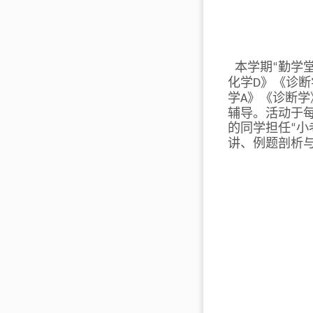
本学期
勤学
“
化学
》《诊断
D
学
》《诊断学
A
辅导。活动于
的同学担任
小
“
讲、例题剖析