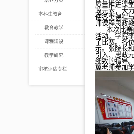
培养方案
质量推进课
政元素，大
本科生教育
使各类课程
师课程思政
教育教学
本次比赛
活动。学院
了比赛。各
课程建设
示。张院长
引入、思政
教学研究
细致的指导
翼老师参加
审核评估专栏