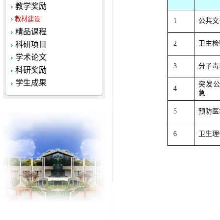
教学奖励
教材建设
1
公共文
精品课程
2
卫生检
科研项目
学术论文
3
分子毒
科研奖励
学生成果
突发
4
急
5
预防医
6
卫生理