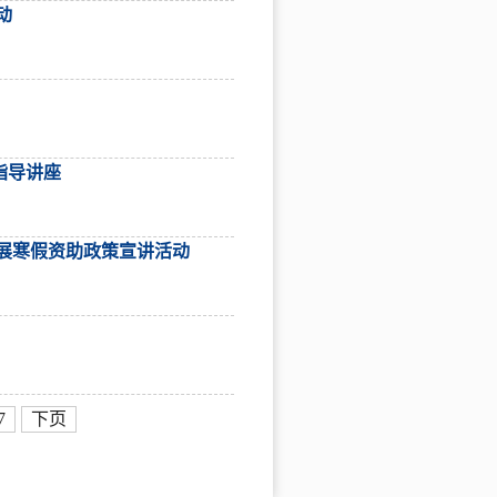
动
指导讲座
展寒假资助政策宣讲活动
7
下页